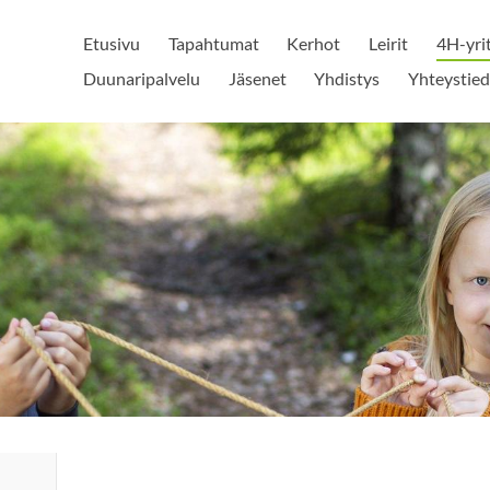
Etusivu
Tapahtumat
Kerhot
Leirit
4H-yri
Duunaripalvelu
Jäsenet
Yhdistys
Yhteystied