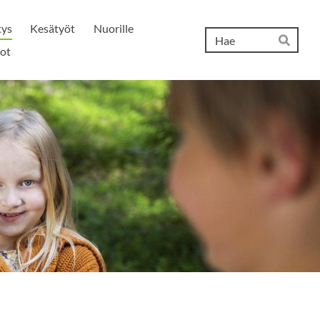
tys
Kesätyöt
Nuorille
Hak
ot
Hae