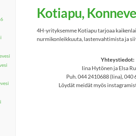
Kotiapu, Konneve
26
4H-yrityksemme Kotiapu tarjoaa kaikenlai
i
nurmikonleikkuuta, lastenvahtimista ja si
evesi
Yhteystiedot:
vesi
Iina Hytönen ja Elsa 
Puh. 044 2410688 (Iina), 040 
vesi
Löydät meidät myös instagrami
i