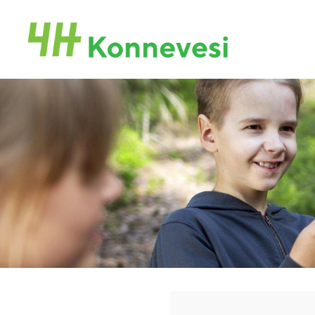
Siirry
sivun
Konneveden 4H-yhdistys
sisältöön