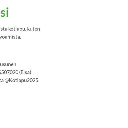
si
sta kotiapu, kuten
ivoamista.
Ruusunen
6507020 (Elsa)
sta @Kotiapu2025