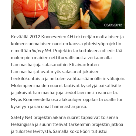
Keväällä 2012 Konneveden 4H teki neljän maltalaisen ja
kolmen suomalaisen nuorten kanssa yhteistyöprojektin
nimeltään
Safety Net
. Projektin tarkoituksena oli edistää
molempien maiden nettiturvallisuutta vertaamalla
hammasharjoja salasanoihin. Eli aivan kuten
hammasharjat ovat myös salasanat jokaisen
henkilökohtaisia ja ne tulee vaihtaa säännöllisin väliajoin.
Molempien maiden nuoret laativat kyselyjä paikallisille
ja jakoivat hammasharjoja tiedottaen netin vaaroista.
Myös Konnevedellä osa alakoulujen oppilaista osallistui
kyselyyn ja sai omat hammasharjansa.
Safety Net projektin aikana nuoret tapasivat toisensa
Helsingissä ja suunnittelivat tarkemmin projektin jatkoa
ja tulosten levitystä. Samalla koko kööri tutustui