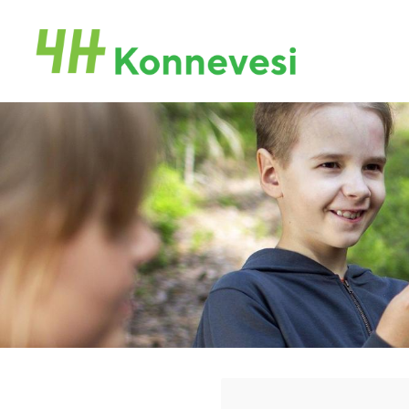
Siirry
sivun
Konneveden 4H-yhdistys
sisältöön