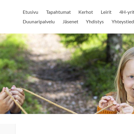
Etusivu
Tapahtumat
Kerhot
Leirit
4H-yri
Duunaripalvelu
Jäsenet
Yhdistys
Yhteystied