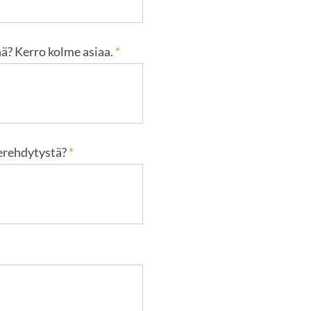
nä? Kerro kolme asiaa.
*
perehdytystä?
*