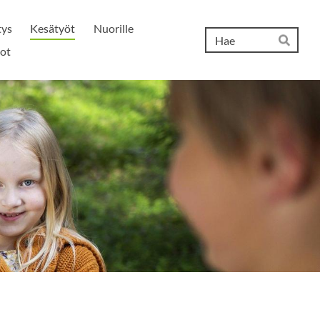
tys
Kesätyöt
Nuorille
Hak
ot
Hae