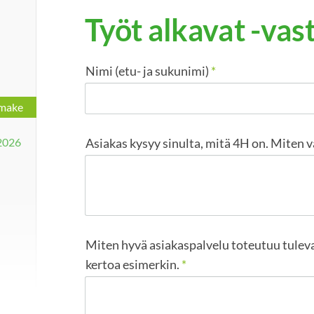
Työt alkavat -va
Nimi (etu- ja sukunimi)
*
omake
2026
Asiakas kysyy sinulta, mitä 4H on. Miten v
Miten hyvä asiakaspalvelu toteutuu tuleva
kertoa esimerkin.
*