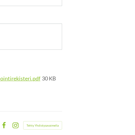
ointirekisteri.pdf
30 KB
Tehty Yhdistysavaimella
Facebook
Instagram