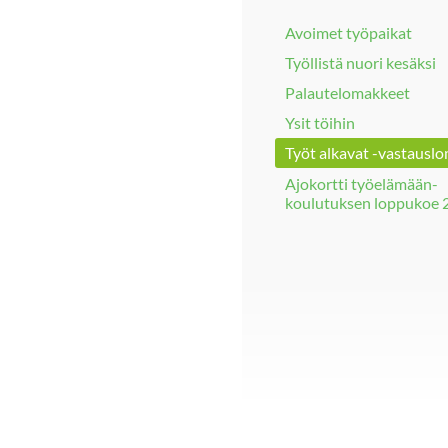
Avoimet työpaikat
Työllistä nuori kesäksi
Palautelomakkeet
Ysit töihin
Työt alkavat -vastausl
Ajokortti työelämään-
koulutuksen loppukoe 