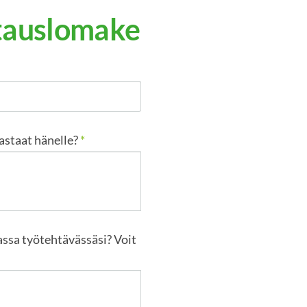
stauslomake
astaat hänelle?
*
ssa työtehtävässäsi? Voit