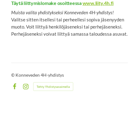
Täytä liittymislomake osoitteessa
www.liity.4h.fi
Muista valita yhdistykseksi Konneveden 4H-yhdistys!
Valitse sitten itsellesi tai perheellesi sopiva jäsenyyden
muoto. Voit liittyä henkilöjäseneksi tai perhejäseneksi.
Perhejäseneksi voivat liittyä samassa taloudessa asuvat.
©
Konneveden 4H-yhdistys
Tehty Yhdistysavaimella
Facebook
Instagram