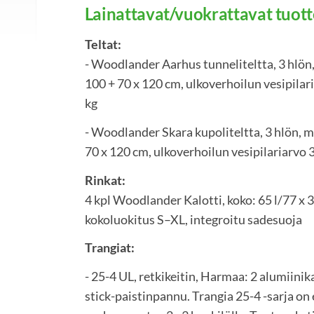
Lainattavat/vuokrattavat tuott
Teltat:
- Woodlander Aarhus tunneliteltta, 3 hlön,
100 + 70 x 120 cm, ulkoverhoilun vesipilar
kg
- Woodlander Skara kupoliteltta, 3 hlön, m
70 x 120 cm, ulkoverhoilun vesipilariarvo 
Rinkat:
4 kpl Woodlander Kalotti, koko: 65 l/77 x 
kokoluokitus S–XL, integroitu sadesuoja
Trangiat:
- 25-4 UL, retkikeitin, Harmaa: 2 alumiinik
stick-paistinpannu. Trangia 25-4 -sarja o