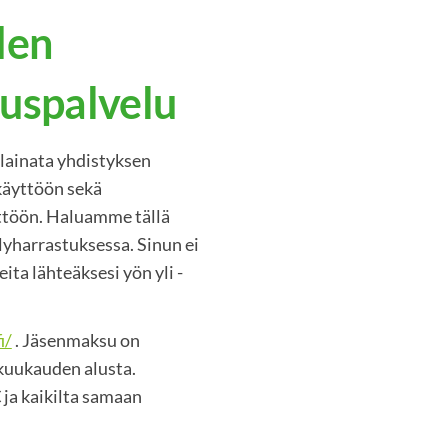
den
auspalvelu
ainata yhdistyksen
käyttöön sekä
töön. Haluamme tällä
lyharrastuksessa. Sinun ei
eita lähteäksesi yön yli -
i/
. Jäsenmaksu on
skuukauden alusta.
 ja kaikilta samaan