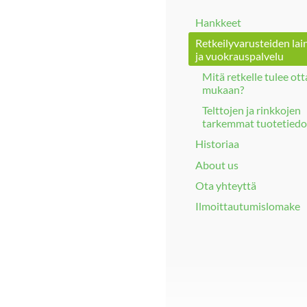
Hankkeet
Retkeilyvarusteiden lai
ja vuokrauspalvelu
Mitä retkelle tulee ott
mukaan?
Telttojen ja rinkkojen
tarkemmat tuotetiedo
Historiaa
About us
Ota yhteyttä
Ilmoittautumislomake