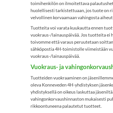
toimihenkilön on ilmoitettava palautushetk
huolellisesti tarkistettuaan, jos tuote on 
velvollinen korvaamaan vahingosta aihe
Tuotteita voi varata kuukautta ennen tuot
vuokraus-/lainauspäivää. Jos tuotteita ei 
toivomme että varaus peruutetaan soittam
sähköpostia 4H-toimistolle viimeistään v
vuokraus-/lainauspäivää.
Vuokraus- ja vahingonkorvaus
Tuotteiden vuokraaminen on jäsenillemm
oleva Konneveden 4H-yhdistyksen jäsenko
yhdistyksellä on oikeus laskuttaa jäseniltä
vahingonkorvaushinnaston mukaisesti pu
rikkoontuneena palautetut tuotteet.