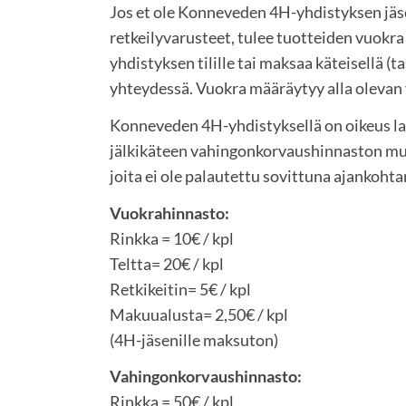
Jos et ole Konneveden 4H-yhdistyksen jäs
retkeilyvarusteet, tulee tuotteiden vuok
yhdistyksen tilille tai maksaa käteisellä (
yhteydessä. Vuokra määräytyy alla oleva
Konneveden 4H-yhdistyksellä on oikeus la
jälkikäteen vahingonkorvaushinnaston muk
joita ei ole palautettu sovittuna ajankoht
Vuokrahinnasto:
Rinkka = 10€ / kpl
Teltta= 20€ / kpl
Retkikeitin= 5€ / kpl
Makuualusta= 2,50€ / kpl
(4H-jäsenille maksuton)
Vahingonkorvaushinnasto:
Rinkka = 50€ / kpl