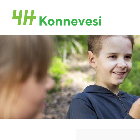
Siirry
sivun
Konneveden 4H-yhdistys
sisältöön