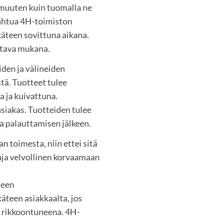
a muuten kuin tuomalla ne
pahtua 4H-toimiston
ukäteen sovittuna aikana.
ltava mukana.
iden ja välineiden
tä. Tuotteet tulee
 ja kuivattuna.
siakas. Tuotteiden tulee
a palauttamisen jälkeen.
n toimesta, niin ettei sitä
aaja velvollinen korvaamaan
teen
teen asiakkaalta, jos
 rikkoontuneena. 4H-