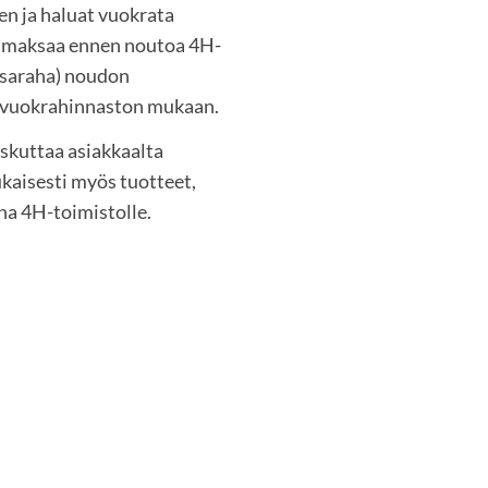
en ja haluat vuokrata
ra maksaa ennen noutoa 4H-
tasaraha) noudon
n vuokrahinnaston mukaan.
skuttaa asiakkaalta
aisesti myös tuotteet,
ana 4H-toimistolle.