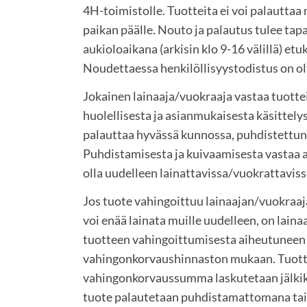
4H-toimistolle. Tuotteita ei voi palautta
paikan päälle. Nouto ja palautus tulee ta
aukioloaikana (arkisin klo 9-16 välillä) et
Noudettaessa henkilöllisyystodistus on o
Jokainen lainaaja/vuokraaja vastaa tuotte
huolellisesta ja asianmukaisesta käsittelys
palauttaa hyvässä kunnossa, puhdistettuna
Puhdistamisesta ja kuivaamisesta vastaa a
olla uudelleen lainattavissa/vuokrattaviss
Jos tuote vahingoittuu lainaajan/vuokraaja
voi enää lainata muille uudelleen, on lain
tuotteen vahingoittumisesta aiheutuneen
vahingonkorvaushinnaston mukaan. Tuot
vahingonkorvaussumma laskutetaan jälkikä
tuote palautetaan puhdistamattomana tai