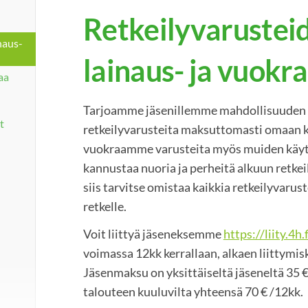
Retkeilyvarustei
naus-
lainaus- ja vuokr
aa
Tarjoamme jäsenillemme mahdollisuuden l
t
retkeilyvarusteita maksuttomasti omaan 
vuokraamme varusteita myös muiden käyt
kannustaa nuoria ja perheitä alkuun retkei
siis tarvitse omistaa kaikkia retkeilyvarust
retkelle.
Voit liittyä jäseneksemme
https://liity.4h.f
voimassa 12kk kerrallaan, alkaen liittymi
Jäsenmaksu on yksittäiseltä jäseneltä 35 €
talouteen kuuluvilta yhteensä 70 € /12kk.