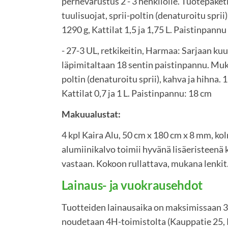
perhevarustus 2 - 3 henkilölle. Tuotepaketis
tuulisuojat, sprii-poltin (denaturoitu sprii)
1290 g, Kattilat 1,5 ja 1,75 L. Paistinpann
- 27-3 UL, retkikeitin, Harmaa: Sarjaan kuul
läpimitaltaan 18 sentin paistinpannu. Muka
poltin (denaturoitu sprii), kahva ja hihna. 
Kattilat 0,7 ja 1 L. Paistinpannu: 18 cm
Makuualustat:
4 kpl Kaira Alu, 50 cm x 180 cm x 8 mm, k
alumiinikalvo toimii hyvänä lisäeristeenä 
vastaan. Kokoon rullattava, mukana lenkit
Lainaus- ja vuokrausehdot
Tuotteiden lainausaika on maksimissaan 3 
noudetaan 4H-toimistolta (Kauppatie 25, 