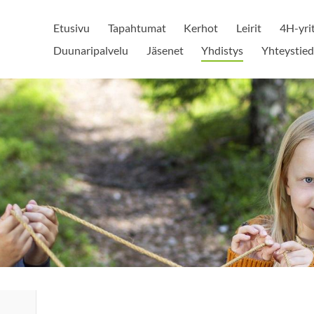
Etusivu
Tapahtumat
Kerhot
Leirit
4H-yri
Duunaripalvelu
Jäsenet
Yhdistys
Yhteystied