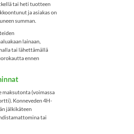
ellä tai heti tuotteen
rikkoontunut ja asiakas on
utuneen summan.
teiden
haluakaan lainaan,
alla tai lähettämällä
uorokautta ennen
hinnat
e maksutonta (voimassa
rtti). Konneveden 4H-
än jälkikäteen
hdistamattomina tai