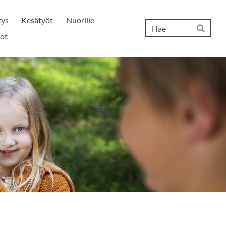
tys
Kesätyöt
Nuorille
Hak
ot
Hae