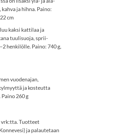
sa on lisäksi ylä- ja ala-
, kahva ja hihna. Paino:
u 22 cm
uu kaksi kattilaa ja
na tuulisuoja, sprii-
1–2 henkilölle. Paino: 740 g,
olmen vuodenajan,
kylmyyttä ja kosteutta
. Paino 260 g
vrk:tta. Tuotteet
Konnevesi) ja palautetaan