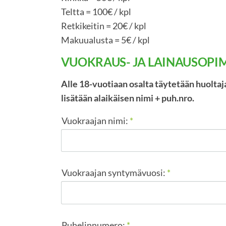
Teltta = 100€ / kpl
Retkikeitin = 20€ / kpl
Makuualusta = 5€ / kpl
VUOKRAUS- JA LAINAUSOP
Alle 18-vuotiaan osalta täytetään huoltaja
lisätään alaikäisen nimi + puh.nro.
Vuokraajan nimi:
*
Vuokraajan syntymävuosi:
*
Puhelinnumero:
*