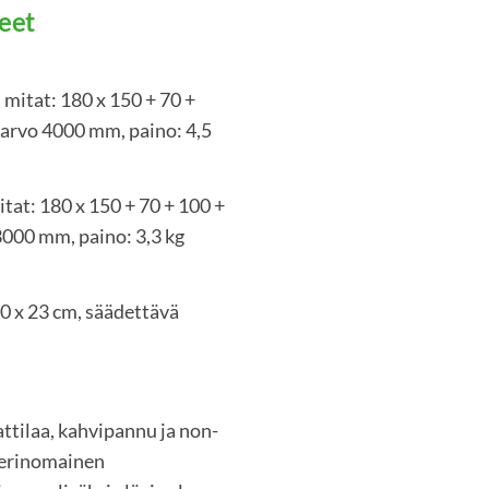
eet
 mitat: 180 x 150 + 70 +
iarvo 4000 mm, paino: 4,5
itat: 180 x 150 + 70 + 100 +
3000 mm, paino: 3,3 kg
30 x 23 cm, säädettävä
attilaa, kahvipannu ja non-
n erinomainen