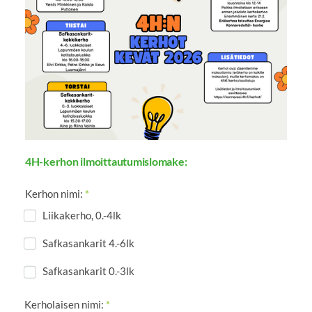
4H-kerhon ilmoittautumislomake:
Kerhon nimi:
*
Liikakerho, 0.-4lk
Safkasankarit 4.-6lk
Safkasankarit 0.-3lk
Kerholaisen nimi:
*