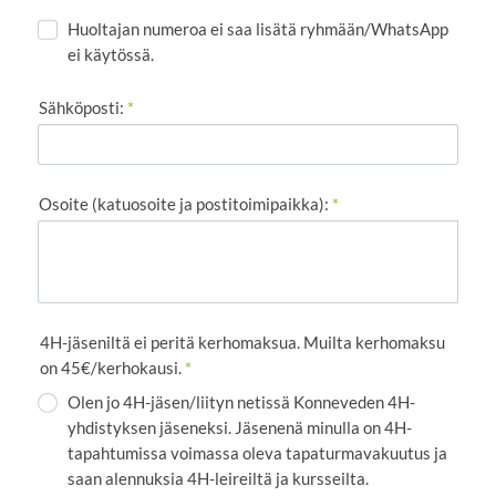
Huoltajan numeroa ei saa lisätä ryhmään/WhatsApp
ei käytössä.
Sähköposti:
*
Osoite (katuosoite ja postitoimipaikka):
*
4H-jäseniltä ei peritä kerhomaksua. Muilta kerhomaksu
on 45€/kerhokausi.
*
Olen jo 4H-jäsen/liityn netissä Konneveden 4H-
yhdistyksen jäseneksi. Jäsenenä minulla on 4H-
tapahtumissa voimassa oleva tapaturmavakuutus ja
saan alennuksia 4H-leireiltä ja kursseilta.