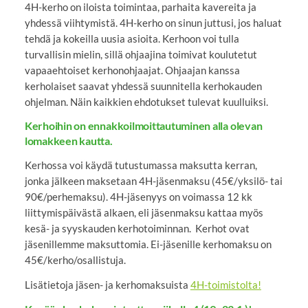
4H-kerho on iloista toimintaa, parhaita kavereita ja
yhdessä viihtymistä. 4H-kerho on sinun juttusi, jos haluat
tehdä ja kokeilla uusia asioita. Kerhoon voi tulla
turvallisin mielin, sillä ohjaajina toimivat koulutetut
vapaaehtoiset kerhonohjaajat. Ohjaajan kanssa
kerholaiset saavat yhdessä suunnitella kerhokauden
ohjelman. Näin kaikkien ehdotukset tulevat kuulluiksi.
Kerhoihin on ennakkoilmoittautuminen alla olevan
lomakkeen kautta.
Kerhossa voi käydä tutustumassa maksutta kerran,
jonka jälkeen maksetaan 4H-jäsenmaksu (45€/yksilö- tai
90€/perhemaksu). 4H-jäsenyys on voimassa 12 kk
liittymispäivästä alkaen, eli jäsenmaksu kattaa myös
kesä- ja syyskauden kerhotoiminnan. Kerhot ovat
jäsenillemme maksuttomia. Ei-jäsenille kerhomaksu on
45€/kerho/osallistuja.
Lisätietoja jäsen- ja kerhomaksuista
4H-toimistolta!