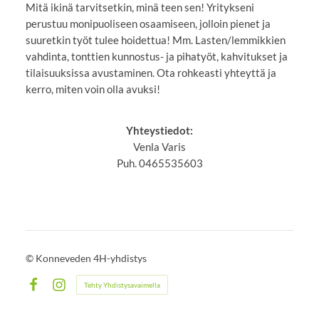
Mitä ikinä tarvitsetkin, minä teen sen! Yritykseni
perustuu monipuoliseen osaamiseen, jolloin pienet ja
suuretkin työt tulee hoidettua! Mm. Lasten/lemmikkien
vahdinta, tonttien kunnostus- ja pihatyöt, kahvitukset ja
tilaisuuksissa avustaminen. Ota rohkeasti yhteyttä ja
kerro, miten voin olla avuksi!
Yhteystiedot:
Venla Varis
Puh. 0465535603
©
Konneveden 4H-yhdistys
Tehty Yhdistysavaimella
Facebook
Instagram