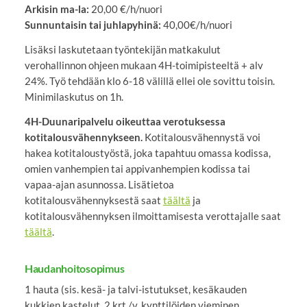
Arkisin ma-la:
20,00 €/h/nuori
Sunnuntaisin tai juhlapyhinä:
40,00€/h/nuori
Lisäksi laskutetaan työntekijän matkakulut
verohallinnon ohjeen mukaan 4H-toimipisteeltä + alv
24%. Työ tehdään klo 6-18 välillä ellei ole sovittu toisin.
Minimilaskutus on 1h.
4H-Duunaripalvelu oikeuttaa verotuksessa
kotitalousvähennykseen.
Kotitalousvähennystä voi
hakea kotitaloustyöstä, joka tapahtuu omassa kodissa,
omien vanhempien tai appivanhempien kodissa tai
vapaa-ajan asunnossa. Lisätietoa
kotitalousvähennyksestä saat
täältä
ja
kotitalousvähennyksen ilmoittamisesta verottajalle saat
täältä
.
Haudanhoitosopimus
1 hauta (sis. kesä- ja talvi-istutukset, kesäkauden
kukkien kastelut, 2 krt./v. kynttilöiden vieminen