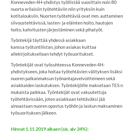
Konneveden 4H-yhdistys työllistää vuosittain noin 80
nuorta erilaisiin työtehtäviin niin yrityksiin kuin
kotitalouksiin. Nuorten työtehtäviä ovat mm. auttaminen
siivoustehtävissä, lasten- ja eläinten hoito, hautojen
hoito, kahvitusten järjestäminen sekä pihatyöt.
Työntekijä täyttää yhdessä asiakkaan
kanssa työtuntilistan, johon asiakas kuittaa
allekirjoituksellaan tehdyt työsuoritukset.
Työntekijät ovat työsuhteessa Konneveden 4H-
yhdistykseen, joka hoitaa työtehtävien välityksen lisäksi
nuoren palkanmaksun työnantajavelvoitteineen sekä
asiakkaiden laskutuksen. Työntekijöille maksetaan TES:n
mukaista palkkaa. Työntekijät ovat vakuutettuja
työtehtävissään, joten asiakkaan tehtäväksi jää
ainoastaan nuoren opastus työhön ja laskun maksaminen
työsuorituksen jälkeen.
Hinnat 1.11.2019 alkaen (sis. alv 24%):