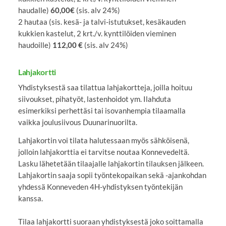
haudalle)
60,00€
(sis. alv 24%)
2 hautaa (sis. kesä- ja talvi-istutukset, kesäkauden
kukkien kastelut, 2 krt./v. kynttilöiden vieminen
haudoille)
112,00 €
(sis. alv 24%)
Lahjakortti
Yhdistyksestä saa tilattua lahjakortteja, joilla hoituu
siivoukset, pihatyöt, lastenhoidot ym. Ilahduta
esimerkiksi perhettäsi tai isovanhempia tilaamalla
vaikka joulusiivous Duunarinuorilta.
Lahjakortin voi tilata halutessaan myös sähköisenä,
jolloin lahjakorttia ei tarvitse noutaa Konnevedeltä.
Lasku lähetetään tilaajalle lahjakortin tilauksen jälkeen.
Lahjakortin saaja sopii työntekopaikan sekä -ajankohdan
yhdessä Konneveden 4H-yhdistyksen työntekijän
kanssa.
Tilaa lahjakortti suoraan yhdistyksestä joko soittamalla