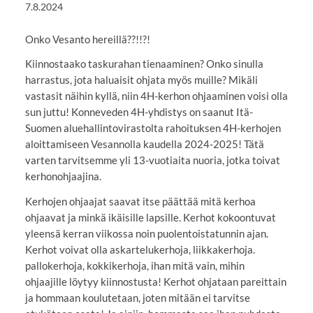
7.8.2024
Onko Vesanto hereillä??!!?!
Kiinnostaako taskurahan tienaaminen? Onko sinulla
harrastus, jota haluaisit ohjata myös muille? Mikäli
vastasit näihin kyllä, niin 4H-kerhon ohjaaminen voisi olla
sun juttu! Konneveden 4H-yhdistys on saanut Itä-
Suomen aluehallintovirastolta rahoituksen 4H-kerhojen
aloittamiseen Vesannolla kaudella 2024-2025! Tätä
varten tarvitsemme yli 13-vuotiaita nuoria, jotka toivat
kerhonohjaajina.
Kerhojen ohjaajat saavat itse päättää mitä kerhoa
ohjaavat ja minkä ikäisille lapsille. Kerhot kokoontuvat
yleensä kerran viikossa noin puolentoistatunnin ajan.
Kerhot voivat olla askartelukerhoja, liikkakerhoja.
pallokerhoja, kokkikerhoja, ihan mitä vain, mihin
ohjaajille löytyy kiinnostusta! Kerhot ohjataan pareittain
ja hommaan koulutetaan, joten mitään ei tarvitse