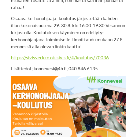
etukäteen osata! Ja ainiin, hommasta saa ihan puhdasta
rahaa!
Osaava kerhonohjaaja- koulutus järjestetään kahden
illan kokonaisuutena 29.-30.8. klo 16.00-19.30 Vesannon
kirjastolla. Koulutuksen käyminen on edellytys
kerhonohjaajana toimimiselle. Ilmoittaudu mukaan 27.8.
mennessä alla olevan linkin kautta!
https://sivisverkko.ok-sivis.fi/#/koulutus/70036
Lisätiedot; konnevesi@4h.fi, 040 846 6135