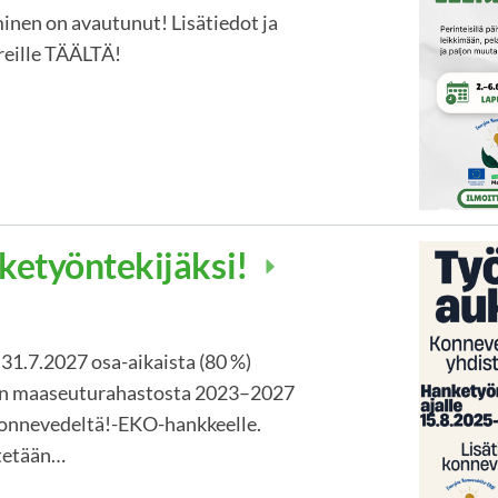
minen on avautunut! Lisätiedot ja
reille TÄÄLTÄ!
ketyöntekijäksi!
 31.7.2027 osa-aikaista (80 %)
an maaseuturahastosta 2023–2027
Konnevedeltä!-EKO-hankkeelle.
ytetään…