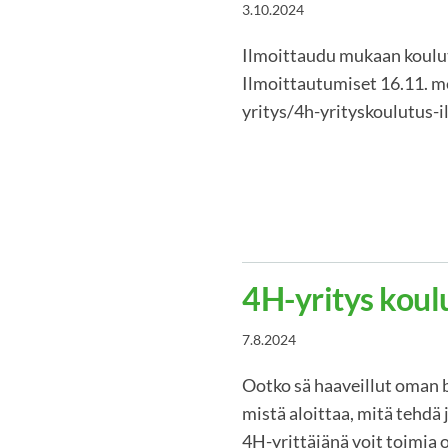
3.10.2024
Ilmoittaudu mukaan koulut
Ilmoittautumiset 16.11. m
yritys/4h-yrityskoulutus-
4H-yritys koul
7.8.2024
Ootko sä haaveillut oman 
mistä aloittaa, mitä tehdä 
4H-yrittäjänä voit toimia 