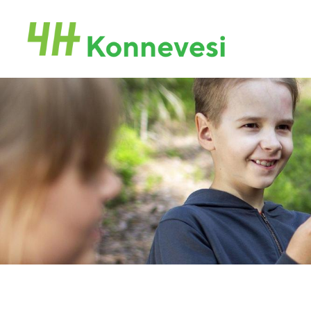
Siirry
sivun
Konneveden 4H-yhdistys
sisältöön